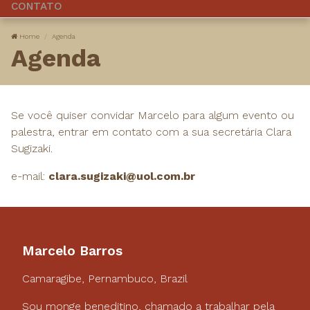
CONTATO
Home
Agenda
Agenda
Se você quiser convidar Marcelo para algum evento ou
palestra, entrar em contato com a sua secretária Clara
Sugizaki.
e-mail:
clara.sugizaki@uol.com.br
Marcelo Barros
Camaragibe, Pernambuco, Brazil
Sou monge beneditino, chamado a trabalhar pela